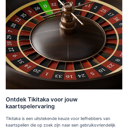
Ontdek Tikitaka voor jouw
kaartspelervaring
Tikitaka is een uitstekende keuze voor liefhebbers van
kaartspellen die op zoek zijn naar een gebruiksvriendelijk