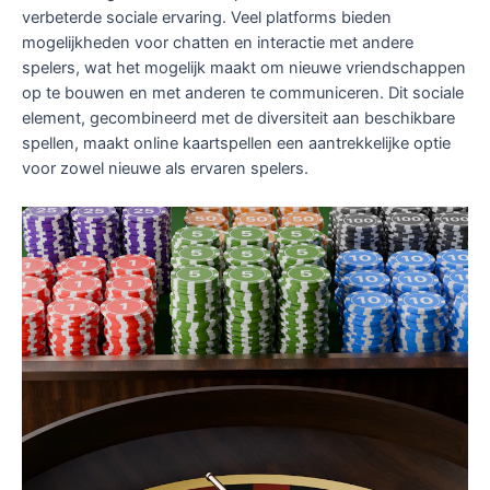
verbeterde sociale ervaring. Veel platforms bieden
mogelijkheden voor chatten en interactie met andere
spelers, wat het mogelijk maakt om nieuwe vriendschappen
op te bouwen en met anderen te communiceren. Dit sociale
element, gecombineerd met de diversiteit aan beschikbare
spellen, maakt online kaartspellen een aantrekkelijke optie
voor zowel nieuwe als ervaren spelers.