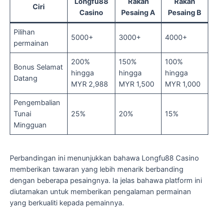
Longfu88
Rakan
Rakan
Ciri
Casino
Pesaing A
Pesaing B
Pilihan
5000+
3000+
4000+
permainan
200%
150%
100%
Bonus Selamat
hingga
hingga
hingga
Datang
MYR 2,988
MYR 1,500
MYR 1,000
Pengembalian
Tunai
25%
20%
15%
Mingguan
Perbandingan ini menunjukkan bahawa Longfu88 Casino
memberikan tawaran yang lebih menarik berbanding
dengan beberapa pesaingnya. Ia jelas bahawa platform ini
diutamakan untuk memberikan pengalaman permainan
yang berkualiti kepada pemainnya.