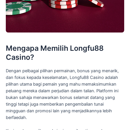
Mengapa Memilih Longfu88
Casino?
Dengan pelbagai pilihan permainan, bonus yang menarik,
dan fokus kepada keselamatan, Longfu88 Casino adalah
pilihan utama bagi pemain yang mahu memaksimumkan
peluang mereka dalam perjudian dalam talian. Platform ini
bukan sahaja menawarkan bonus selamat datang yang
tinggi tetapi juga memberikan pengembalian tunai
mingguan dan promosi lain yang menjadikannya lebih
berfaedah.