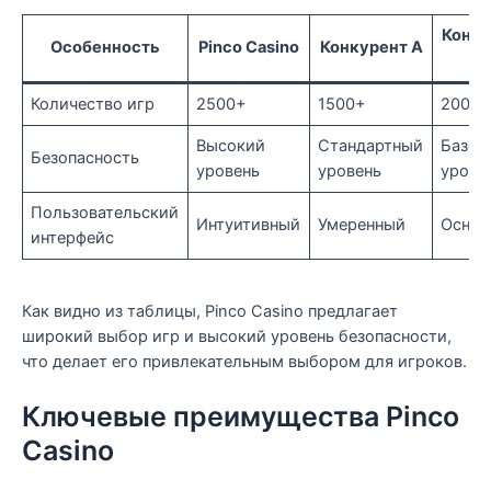
Конку
Особенность
Pinco Casino
Конкурент A
B
Количество игр
2500+
1500+
2000
Высокий
Стандартный
Базов
Безопасность
уровень
уровень
урове
Пользовательский
Интуитивный
Умеренный
Основ
интерфейс
Как видно из таблицы, Pinco Casino предлагает
широкий выбор игр и высокий уровень безопасности,
что делает его привлекательным выбором для игроков.
Ключевые преимущества Pinco
Casino