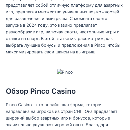
представляет собой отличную платформу для азартных
игр, предлагая множество уникальных возможностей
для развлечения и выигрыша. С момента своего
запуска в 2024 году, это казино предлагает
разнообразие игр, включая слоты, настольные игры и
ставки на спорт. В этой статье мы рассмотрим, как
выбрать лучшие бонусы и предложения в Pinco, чтобы
максимизировать свои шансы на выигрыш.
Обзор Pinco Casino
Pinco Casino – это онлайн платформа, которая
направлена на игроков из стран СНГ. Она предлагает
широкий выбор азартных игр и бонусов, которые
значительно улучшают игровой опыт. Благодаря