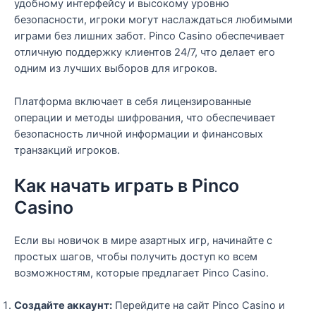
удобному интерфейсу и высокому уровню
безопасности, игроки могут наслаждаться любимыми
играми без лишних забот. Pinco Casino обеспечивает
отличную поддержку клиентов 24/7, что делает его
одним из лучших выборов для игроков.
Платформа включает в себя лицензированные
операции и методы шифрования, что обеспечивает
безопасность личной информации и финансовых
транзакций игроков.
Как начать играть в Pinco
Casino
Если вы новичок в мире азартных игр, начинайте с
простых шагов, чтобы получить доступ ко всем
возможностям, которые предлагает Pinco Casino.
Создайте аккаунт:
Перейдите на сайт Pinco Casino и