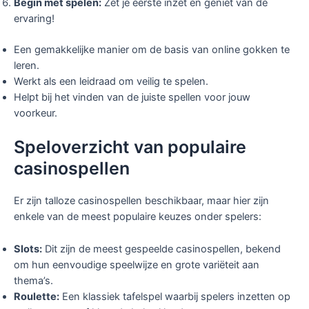
Begin met spelen:
Zet je eerste inzet en geniet van de
ervaring!
Een gemakkelijke manier om de basis van online gokken te
leren.
Werkt als een leidraad om veilig te spelen.
Helpt bij het vinden van de juiste spellen voor jouw
voorkeur.
Speloverzicht van populaire
casinospellen
Er zijn talloze casinospellen beschikbaar, maar hier zijn
enkele van de meest populaire keuzes onder spelers:
Slots:
Dit zijn de meest gespeelde casinospellen, bekend
om hun eenvoudige speelwijze en grote variëteit aan
thema’s.
Roulette:
Een klassiek tafelspel waarbij spelers inzetten op