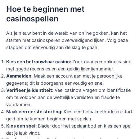
Hoe te beginnen met
casinospellen
Als je nieuw bent in de wereld van online gokken, kan het
starten met casinospellen overweldigend lijken. Volg deze
stappen om eenvoudig aan de slag te gaan:
Kies een betrouwbaar casino:
Zoek naar een online casino
met goede recensies en een geldig licentienummer.
Aanmelden:
Maak een account aan met je persoonlijke
gegevens; dit is doorgaans eenvoudig en snel.
Verifieer je identiteit:
Veel casino’s vragen om identificatie
om te voldoen aan de wettelijke vereisten en fraude te
voorkomen.
Maak een eerste storting:
Kies een betaalmethode en stort
geld om te kunnen beginnen met spelen.
Kies een spel:
Blader door het spelaanbod en kies een spel
dat je leuk vindt.