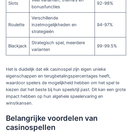
Slots
92-98%
bonusfuncties
Verschillende
Roulette
inzetmogelijkheden en
94-97%
strategieën
Strategisch spel, meerdere
Blackjack
99-99.5%
varianten
Het is duidelijk dat elk casinospel zijn eigen unieke
eigenschappen en terugbetalingspercentages heeft,
waardoor spelers de mogelijkheid hebben om het spel te
kiezen dat het beste bij hun speelstijl past. Dit kan een grote
impact hebben op hun algehele speelervaring en
winstkansen.
Belangrijke voordelen van
casinospellen