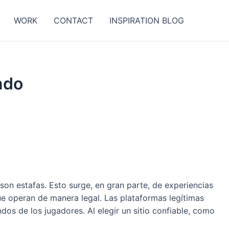
WORK
CONTACT
INSPIRATION BLOG
ndo
on estafas. Esto surge, en gran parte, de experiencias
ue operan de manera legal. Las plataformas legítimas
dos de los jugadores. Al elegir un sitio confiable, como