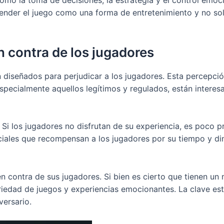
ntender el juego como una forma de entretenimiento y no so
n contra de los jugadores
 diseñados para perjudicar a los jugadores. Esta percepci
especialmente aquellos legítimos y regulados, están intere
 Si los jugadores no disfrutan de su experiencia, es poco 
iales que recompensan a los jugadores por su tiempo y di
en contra de sus jugadores. Si bien es cierto que tienen 
ariedad de juegos y experiencias emocionantes. La clave es
ersario.