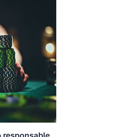
o responsable