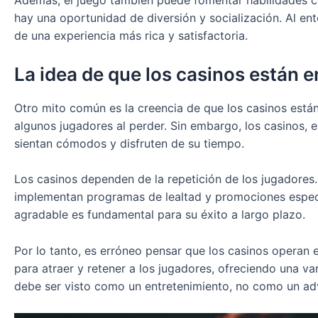
hay una oportunidad de diversión y socialización. Al e
de una experiencia más rica y satisfactoria.
La idea de que los casinos están e
Otro mito común es la creencia de que los casinos están
algunos jugadores al perder. Sin embargo, los casinos, 
sientan cómodos y disfruten de su tiempo.
Los casinos dependen de la repetición de los jugadores.
implementan programas de lealtad y promociones espec
agradable es fundamental para su éxito a largo plazo.
Por lo tanto, es erróneo pensar que los casinos operan 
para atraer y retener a los jugadores, ofreciendo una v
debe ser visto como un entretenimiento, no como un adv