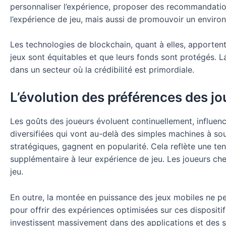
personnaliser l’expérience, proposer des recommandati
l’expérience de jeu, mais aussi de promouvoir un environ
Les technologies de blockchain, quant à elles, apportent
jeux sont équitables et que leurs fonds sont protégés. La 
dans un secteur où la crédibilité est primordiale.
L’évolution des préférences des j
Les goûts des joueurs évoluent continuellement, influen
diversifiées qui vont au-delà des simples machines à so
stratégiques, gagnent en popularité. Cela reflète une te
supplémentaire à leur expérience de jeu. Les joueurs ch
jeu.
En outre, la montée en puissance des jeux mobiles ne peu
pour offrir des expériences optimisées sur ces dispositi
investissent massivement dans des applications et des 