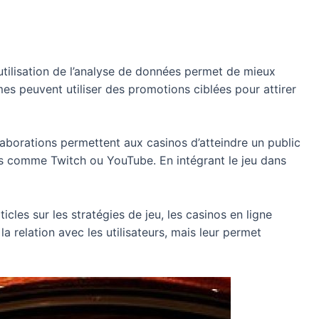
tilisation de l’analyse de données permet de mieux
es peuvent utiliser des promotions ciblées pour attirer
aborations permettent aux casinos d’atteindre un public
s comme Twitch ou YouTube. En intégrant le jeu dans
cles sur les stratégies de jeu, les casinos en ligne
a relation avec les utilisateurs, mais leur permet