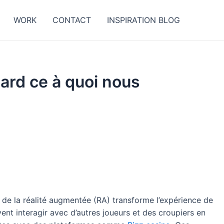
WORK
CONTACT
INSPIRATION BLOG
sard ce à quoi nous
et de la réalité augmentée (RA) transforme l’expérience de
nt interagir avec d’autres joueurs et des croupiers en