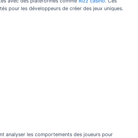
ssantes avec des plateformes comme
Rizz casino
. Ces
ités pour les développeurs de créer des jeux uniques.
peuvent analyser les comportements des joueurs pour