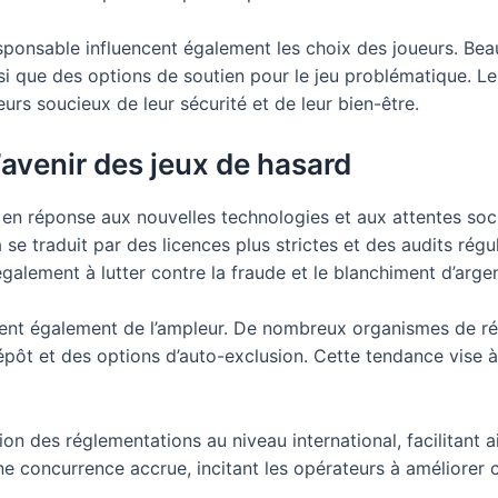
sponsable influencent également les choix des joueurs. Bea
si que des options de soutien pour le jeu problématique. Le
eurs soucieux de leur sécurité et de leur bien-être.
’avenir des jeux de hasard
en réponse aux nouvelles technologies et aux attentes soci
a se traduit par des licences plus strictes et des audits rég
galement à lutter contre la fraude et le blanchiment d’argen
nent également de l’ampleur. De nombreux organismes de rég
épôt et des options d’auto-exclusion. Cette tendance vise à r
n des réglementations au niveau international, facilitant ai
une concurrence accrue, incitant les opérateurs à améliorer 