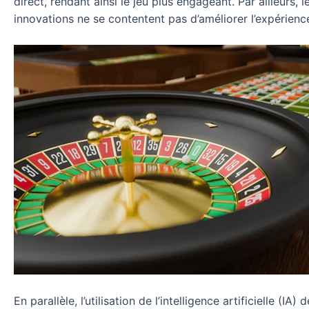
direct, rendant ainsi le jeu plus engageant. Par ailleu
innovations ne se contentent pas d’améliorer l’expérienc
En parallèle, l’utilisation de l’intelligence artificielle