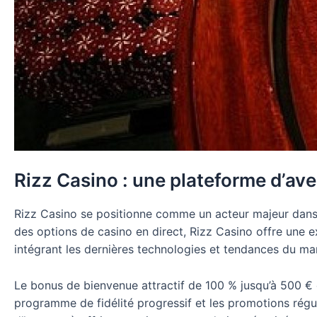
Rizz Casino : une plateforme d’ave
Rizz Casino se positionne comme un acteur majeur dans l
des options de casino en direct, Rizz Casino offre une e
intégrant les dernières technologies et tendances du ma
Le bonus de bienvenue attractif de 100 % jusqu’à 500 € et
programme de fidélité progressif et les promotions régul