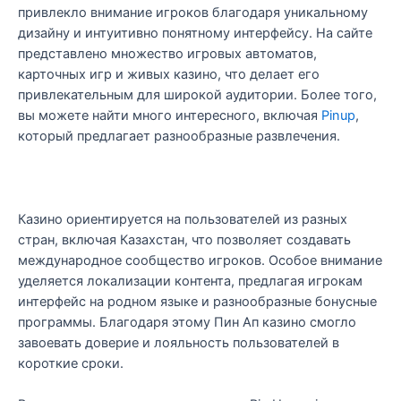
привлекло внимание игроков благодаря уникальному
дизайну и интуитивно понятному интерфейсу. На сайте
представлено множество игровых автоматов,
карточных игр и живых казино, что делает его
привлекательным для широкой аудитории. Более того,
вы можете найти много интересного, включая
Pinup
,
который предлагает разнообразные развлечения.
Казино ориентируется на пользователей из разных
стран, включая Казахстан, что позволяет создавать
международное сообщество игроков. Особое внимание
уделяется локализации контента, предлагая игрокам
интерфейс на родном языке и разнообразные бонусные
программы. Благодаря этому Пин Ап казино смогло
завоевать доверие и лояльность пользователей в
короткие сроки.