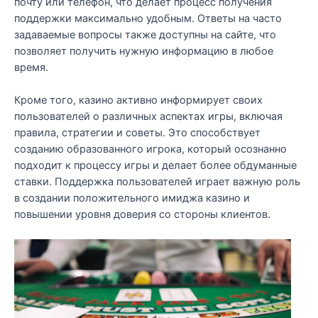
почту или телефон, что делает процесс получения
поддержки максимально удобным. Ответы на часто
задаваемые вопросы также доступны на сайте, что
позволяет получить нужную информацию в любое
время.
Кроме того, казино активно информирует своих
пользователей о различных аспектах игры, включая
правила, стратегии и советы. Это способствует
созданию образованного игрока, который осознанно
подходит к процессу игры и делает более обдуманные
ставки. Поддержка пользователей играет важную роль
в создании положительного имиджа казино и
повышении уровня доверия со стороны клиентов.