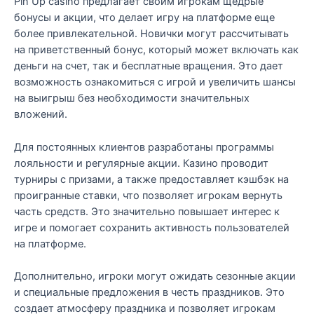
Pin Up casino предлагает своим игрокам щедрые
бонусы и акции, что делает игру на платформе еще
более привлекательной. Новички могут рассчитывать
на приветственный бонус, который может включать как
деньги на счет, так и бесплатные вращения. Это дает
возможность ознакомиться с игрой и увеличить шансы
на выигрыш без необходимости значительных
вложений.
Для постоянных клиентов разработаны программы
лояльности и регулярные акции. Казино проводит
турниры с призами, а также предоставляет кэшбэк на
проигранные ставки, что позволяет игрокам вернуть
часть средств. Это значительно повышает интерес к
игре и помогает сохранить активность пользователей
на платформе.
Дополнительно, игроки могут ожидать сезонные акции
и специальные предложения в честь праздников. Это
создает атмосферу праздника и позволяет игрокам