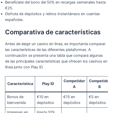
Benefíciate del bono del 50% en recargas semanales hasta
€25.
Disfruta de depósitos y retiros instantáneos en cuentas
españolas.
Comparativa de características
Antes de elegir un casino en línea, es importante comparar
las características de las diferentes plataformas. A
continuación se presenta una tabla que compara algunas
de las principales características que ofrecen los casinos en
línea junto con Play ID.
Competidor
Competidor
Característica
Play ID
A
B
Bonos de
€10 en
€15 en
€5 en
bienvenida
depósitos
depósitos
depósitos
Intereses en
Hasta 10%