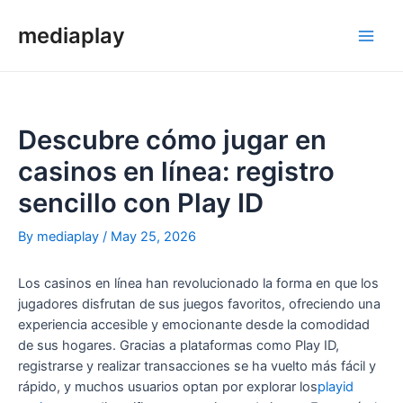
Skip
to
mediaplay
Main
content
Men
Descubre cómo jugar en
casinos en línea: registro
sencillo con Play ID
By
mediaplay
/
May 25, 2026
Los casinos en línea han revolucionado la forma en que los
jugadores disfrutan de sus juegos favoritos, ofreciendo una
experiencia accesible y emocionante desde la comodidad
de sus hogares. Gracias a plataformas como Play ID,
registrarse y realizar transacciones se ha vuelto más fácil y
rápido, y muchos usuarios optan por explorar los
playid