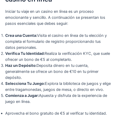
Iniciar tu viaje en un casino en línea es un proceso
emocionante y sencillo. A continuación se presentan los
pasos esenciales que debes seguir:
Crea una Cuenta:
Visita el casino en línea de tu elección y
completa el formulario de registro proporcionando tus
datos personales.
Verifica Tu Identidad:
Realiza la verificación KYC, que suele
ofrecer un bono de €5 al completarlo.
Haz un Depósito:
Deposita dinero en tu cuenta,
generalmente se ofrece un bono de €10 en tu primer
depósito.
Selecciona Tu Juego:
Explora la biblioteca de juegos y elige
entre tragamonedas, juegos de mesa, o directo en vivo.
Comienza a Jugar:
Apuesta y disfruta de la experiencia de
juego en línea.
Aprovecha el bono gratuito de €5 al verificar tu identidad.