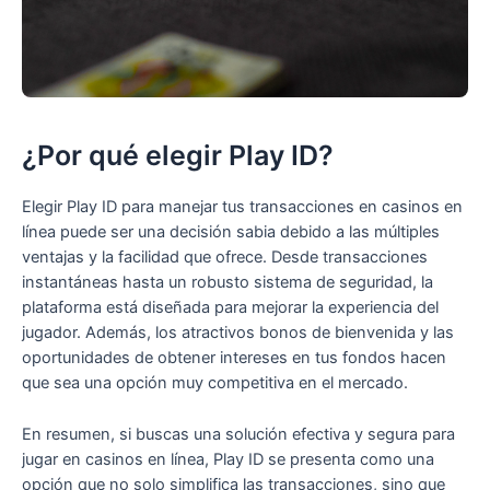
¿Por qué elegir Play ID?
Elegir Play ID para manejar tus transacciones en casinos en
línea puede ser una decisión sabia debido a las múltiples
ventajas y la facilidad que ofrece. Desde transacciones
instantáneas hasta un robusto sistema de seguridad, la
plataforma está diseñada para mejorar la experiencia del
jugador. Además, los atractivos bonos de bienvenida y las
oportunidades de obtener intereses en tus fondos hacen
que sea una opción muy competitiva en el mercado.
En resumen, si buscas una solución efectiva y segura para
jugar en casinos en línea, Play ID se presenta como una
opción que no solo simplifica las transacciones, sino que