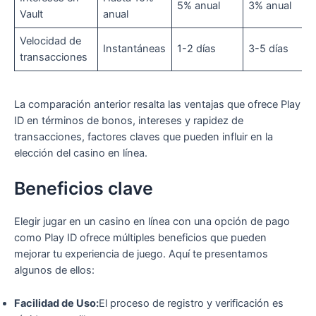
5% anual
3% anual
Vault
anual
Velocidad de
Instantáneas
1-2 días
3-5 días
transacciones
La comparación anterior resalta las ventajas que ofrece Play
ID en términos de bonos, intereses y rapidez de
transacciones, factores claves que pueden influir en la
elección del casino en línea.
Beneficios clave
Elegir jugar en un casino en línea con una opción de pago
como Play ID ofrece múltiples beneficios que pueden
mejorar tu experiencia de juego. Aquí te presentamos
algunos de ellos:
Facilidad de Uso:
El proceso de registro y verificación es