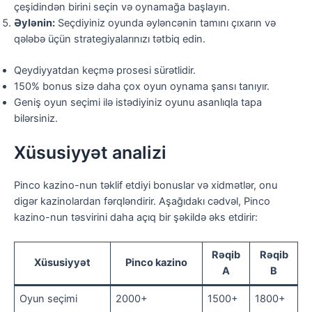
çeşidindən birini seçin və oynamağa başlayın.
Əylənin:
Seçdiyiniz oyunda əyləncənin tamını çıxarın və
qələbə üçün strategiyalarınızı tətbiq edin.
Qeydiyyatdan keçmə prosesi sürətlidir.
150% bonus sizə daha çox oyun oynama şansı tanıyır.
Geniş oyun seçimi ilə istədiyiniz oyunu asanlıqla tapa
bilərsiniz.
Xüsusiyyət analizi
Pinco kazino-nun təklif etdiyi bonuslar və xidmətlər, onu
digər kazinolardan fərqləndirir. Aşağıdakı cədvəl, Pinco
kazino-nun təsvirini daha açıq bir şəkildə əks etdirir:
Rəqib
Rəqib
Xüsusiyyət
Pinco kazino
A
B
Oyun seçimi
2000+
1500+
1800+