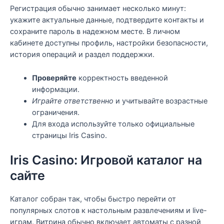
Регистрация обычно занимает несколько минут:
укажите актуальные данные, подтвердите контакты и
сохраните пароль в надежном месте. В личном
кабинете доступны профиль, настройки безопасности,
история операций и раздел поддержки.
Проверяйте
корректность введенной
информации.
Играйте ответственно
и учитывайте возрастные
ограничения.
Для входа используйте только официальные
страницы Iris Casino.
Iris Casino: Игровой каталог на
сайте
Каталог собран так, чтобы быстро перейти от
популярных слотов к настольным развлечениям и live-
играм. Витрина обычно включает автоматы с разной