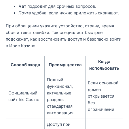
Чат
подходит для срочных вопросов.
Почта
удобна, если нужно приложить скриншот.
При обращении укажите устройство, страну, время
сбоя и текст ошибки. Так специалист быстрее
подскажет, как восстановить доступ и безопасно войти
в Ирис Казино.
Когда
Способ входа
Преимущества
использовать
Полный
Если основной
функционал,
домен
Официальный
актуальные
открывается
сайт Iris Casino
разделы,
без
стандартная
ограничений
авторизация
Доступ при