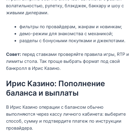
волатильностью, рулетку, блэкджек, баккару и шоу с
живыми дилерами.
фильтры по провайдерам, жанрам и новинкам;
демо-режим для знакомства с механикой;
разделы с бонусными покупками и джекпотами.
Совет:
перед ставками проверяйте правила игры, RTP и
лимиты стола. Так проще выбрать формат под свой
банкролл в Ирис Казино.
Ирис Казино: Пополнение
баланса и выплаты
В Ирис Казино операции с балансом обычно
выполняются через кассу личного кабинета: выберите
способ, сумму и подтвердите платеж по инструкции
провайдера.