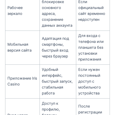
блокировке
Если
Рабочее
основного
официальный
зеркало
адреса,
сайт временно
сохранение
недоступен
данных аккаунта
Для входа с
Адаптация под
телефона или
Мобильная
смартфоны,
планшета без
версия сайта
быстрый вход
установки
через браузер
приложения
Удобный
Если нужен
интерфейс,
постоянный
Приложение Iris
быстрый запуск,
доступ с
Casino
стабильная
мобильного
работа
устройства
Доступ к
После
профилю,
регистрации