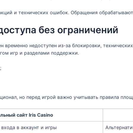
акций и технических ошибок. Обращения обрабатываютс
доступа без ограничений
н временно недоступен из-за блокировки, технических
огом игр и разделами поддержки.
;
ионал, но перед игрой важно учитывать правила площ
ьный сайт Iris Casino
 входа в аккаунт и игры
Альтернати