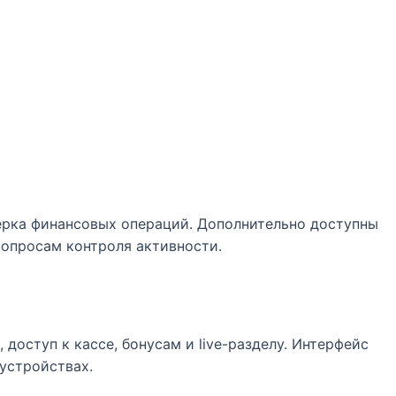
верка финансовых операций. Дополнительно доступны
вопросам контроля активности.
 доступ к кассе, бонусам и live-разделу. Интерфейс
устройствах.