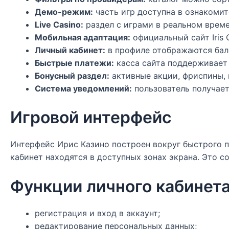
Демо-режим:
часть игр доступна в ознакоми
Live Casino:
раздел с играми в реальном време
Мобильная адаптация:
официальный сайт Iris 
Личный кабинет:
в профиле отображаются бала
Быстрые платежи:
касса сайта поддерживает 
Бонусный раздел:
активные акции, фриспины, 
Система уведомлений:
пользователь получает
Игровой интерфейс
Интерфейс Ирис Казино построен вокруг быстрого п
кабинет находятся в доступных зонах экрана. Это с
Функции личного кабинет
регистрация и вход в аккаунт;
редактирование персональных данных;