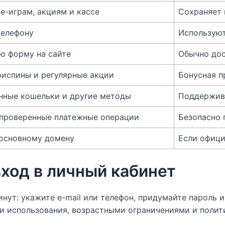
ve-играм, акциям и кассе
Сохраняет 
 телефону
Используют
ю форму на сайте
Обычно дос
риспины и регулярные акции
Бонусная п
онные кошельки и другие методы
Поддержив
проверенные платежные операции
Безопасно 
 основному домену
Если офици
 вход в личный кабинет
нут: укажите e-mail или телефон, придумайте пароль 
и использования, возрастными ограничениями и полит