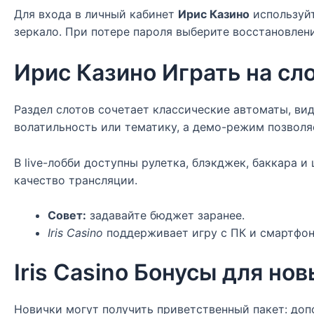
Для входа в личный кабинет
Ирис Казино
используйт
зеркало. При потере пароля выберите восстановлен
Ирис Казино Играть на сло
Раздел слотов сочетает классические автоматы, ви
волатильность или тематику, а демо-режим позволя
В live-лобби доступны рулетка, блэкджек, баккара 
качество трансляции.
Совет:
задавайте бюджет заранее.
Iris Casino
поддерживает игру с ПК и смартфон
Iris Casino Бонусы для но
Новички могут получить приветственный пакет: доп