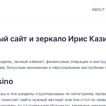
ABOUT
ый сайт и зеркало Ирис Каз
разделы, личный кабинет, финансовые операции и инст
грам, бонусным механикам и персональным настройкам 
sino
ры и live-разделы сгруппированы по категориям, пров
помогает найти нужный автомат или live-стол по назв
ировать по студиям-разработчикам, тематике, механик