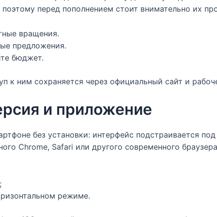
, поэтому перед пополнением стоит внимательно их пр
тные вращения.
ные предложения.
йте бюджет.
уп к ним сохраняется через официальный сайт и рабоч
ерсия и приложение
ртфоне без установки: интерфейс подстраивается под 
ого Chrome, Safari или другого современного браузера
;
горизонтальном режиме.