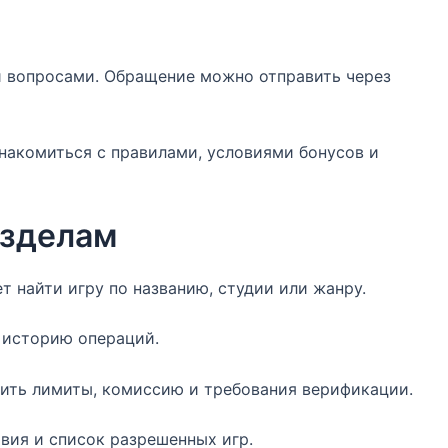
и вопросами. Обращение можно отправить через
знакомиться с правилами, условиями бонусов и
азделам
ет найти игру по названию, студии или жанру.
и историю операций.
ерить лимиты, комиссию и требования верификации.
вия и список разрешенных игр.