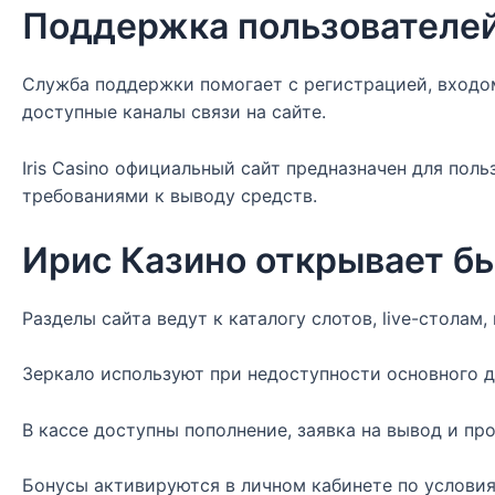
Поддержка пользователе
Служба поддержки помогает с регистрацией, входо
доступные каналы связи на сайте.
Iris Casino официальный сайт предназначен для пол
требованиями к выводу средств.
Ирис Казино открывает б
Разделы сайта ведут к каталогу слотов, live-столам
Зеркало используют при недоступности основного до
В кассе доступны пополнение, заявка на вывод и п
Бонусы активируются в личном кабинете по условия