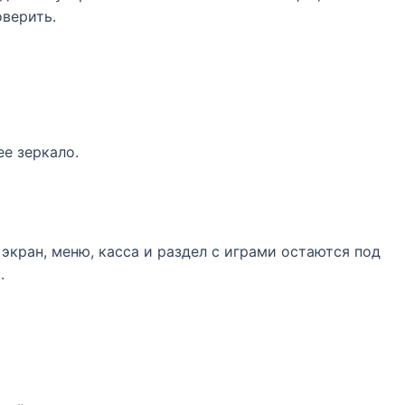
оверить.
ее зеркало.
экран, меню, касса и раздел с играми остаются под
.