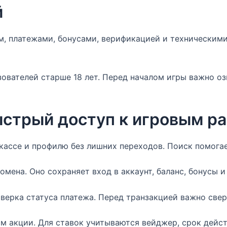
й
м, платежами, бонусами, верификацией и техническим
ьзователей старше 18 лет. Перед началом игры важно о
ыстрый доступ к игровым р
, кассе и профилю без лишних переходов. Поиск помога
мена. Оно сохраняет вход в аккаунт, баланс, бонусы 
роверка статуса платежа. Перед транзакцией важно св
м акции. Для ставок учитываются вейджер, срок дейст